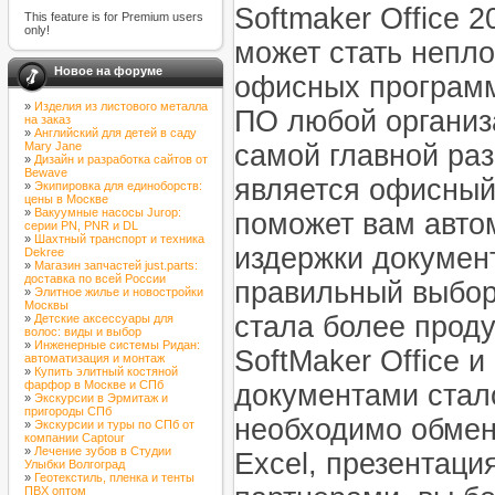
Softmaker Office 
This feature is for Premium users
only!
может стать непло
Новое на форуме
офисных программ
»
Изделия из листового металла
ПО любой организ
на заказ
»
Английский для детей в саду
Mary Jane
самой главной ра
»
Дизайн и разработка сайтов от
Bewave
является офисный 
»
Экипировка для единоборств:
цены в Москве
»
Вакуумные насосы Jurop:
поможет вам авто
серии PN, PNR и DL
»
Шахтный транспорт и техника
издержки документ
Dekree
»
Магазин запчастей just.parts:
доставка по всей России
правильный выбор
»
Элитное жилье и новостройки
Москвы
стала более прод
»
Детские аксессуары для
волос: виды и выбор
»
Инженерные системы Ридан:
SoftMaker Office и
автоматизация и монтаж
»
Купить элитный костяной
фарфор в Москве и СПб
документами стал
»
Экскурсии в Эрмитаж и
пригороды СПб
необходимо обмен
»
Экскурсии и туры по СПб от
компании Captour
»
Лечение зубов в Студии
Excel, презентаци
Улыбки Волгоград
»
Геотекстиль, пленка и тенты
ПВХ оптом