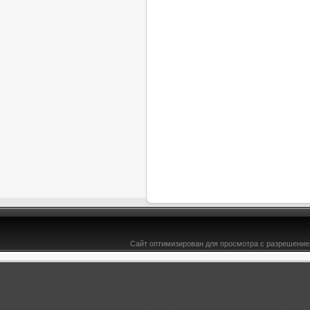
Сайт оптимизирован для просмотра с разрешением
&l t;b>SoftMaker Office Professional 2012 rev 698 (2015) PC | Portable by PortableAppZ -