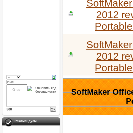
SoftMaker 
2012 re
Portabl
SoftMaker 
2012 re
Portabl
SoftMaker Offic
P
500
Рекомендуем