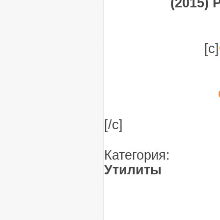
(2015) 
[c]
[/c]
Категория:
Утилиты