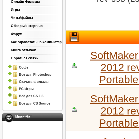
Онлайн Фильмы
Игры
Читы/файлы
Обзоры/интервью
Форум
Как заработать на компьютер
Книга отзывов
SoftMaker 
Обратная связь
2012 re
Софт
Все для Photoshop
Portabl
Скачать фильмы
PC Игры
SoftMaker 
Всё для CS 1.6
Всё для CS Source
2012 re
Мини-Чат
Portabl