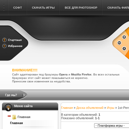
СОФТ
СКАЧАТЬ ИГРЫ
ВСЕ ДЛЯ PHOTOSHOP
СКАЧАТЬ ФИ
ВНИМАНИЕ!!!!
Сайт адаптирован под браузеры
Opera
и
Mozilla Firefox
. Во всех остальных
браузерах этот сайт может показываться не коректно.
Приносим свои извинения за неудобства.
Меню сайта
Главная
»
Доска объявлений
»
Игры
» 1st-Per
В категории объявлений
:
1
Главная
Показано объявлений
:
1-1
Главная