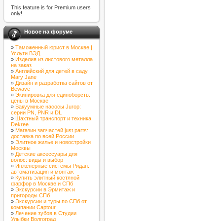
This feature is for Premium users
only!
Новое на форуме
»
Таможенный юрист в Москве |
Услуги ВЭД
»
Изделия из листового металла
на заказ
»
Английский для детей в саду
Mary Jane
»
Дизайн и разработка сайтов от
Bewave
»
Экипировка для единоборств:
цены в Москве
»
Вакуумные насосы Jurop:
серии PN, PNR и DL
»
Шахтный транспорт и техника
Dekree
»
Магазин запчастей just.parts:
доставка по всей России
»
Элитное жилье и новостройки
Москвы
»
Детские аксессуары для
волос: виды и выбор
»
Инженерные системы Ридан:
автоматизация и монтаж
»
Купить элитный костяной
фарфор в Москве и СПб
»
Экскурсии в Эрмитаж и
пригороды СПб
»
Экскурсии и туры по СПб от
компании Captour
»
Лечение зубов в Студии
Улыбки Волгоград