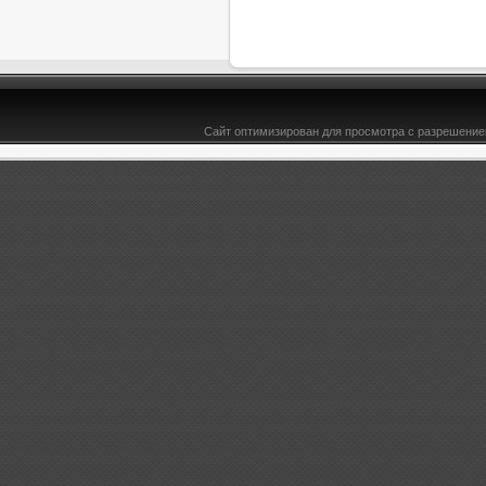
Сайт оптимизирован для просмотра с разрешением
&l t;b>1st-Person - Игры - Новости - Bce-TYT.ru -здесь есть всё для юкоз ucoz, DLE, соф