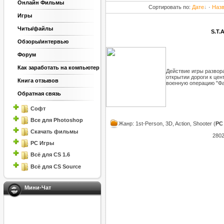
Онлайн Фильмы
Сортировать по
:
Дате
·
Наз
Игры
Читы/файлы
S.T.
Обзоры/интервью
Форум
Как заработать на компьютер
Действие игры развора
открытии дороги к це
Книга отзывов
военную операцию "Фа
Обратная связь
Софт
Все для Photoshop
Жанр: 1st-Person, 3D, Action, Shooter (
PC
Скачать фильмы
2802
PC Игры
Всё для CS 1.6
Всё для CS Source
Мини-Чат