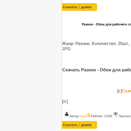
Разное - Обои для рабочего сто
Жанр: Разное, Количество: 20шт.,
JPG
Скачать Разное - Обои для рабоч
[c]
Скач
[/c]
Автор:
vital
|
Рейтинг: 0.0/0
|
Просмот