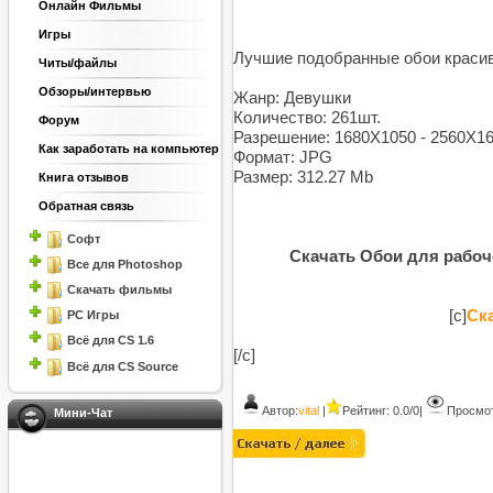
Онлайн Фильмы
Игры
Лучшие подобранные обои краси
Читы/файлы
Обзоры/интервью
Жанр: Девушки
Количество: 261шт.
Форум
Разрешение: 1680X1050 - 2560X1
Как заработать на компьютер
Формат: JPG
Размер: 312.27 Mb
Книга отзывов
Обратная связь
Софт
Скачать Обои для рабоче
Все для Photoshop
Скачать фильмы
[c]
Ска
PC Игры
Всё для CS 1.6
[/c]
Всё для CS Source
Автор:
vital
|
Рейтинг: 0.0/0
|
Просмот
Мини-Чат