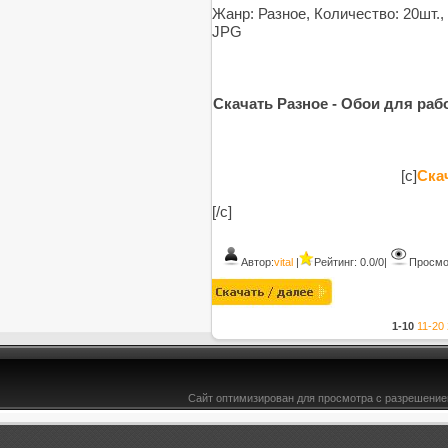
Жанр: Разное, Количество: 20шт.,
JPG
Скачать Разное - Обои для рабоч
[c]
Скач
[/c]
Автор:
vital
|
Рейтинг: 0.0/0
|
Просмо
1-10
11-20
Сайт оптимизирован для просмотра с разрешением
&l t;b>Рабочий стол - Bce-TYT.ru -здесь есть всё для юкоз ucoz, DLE, софт& lt;/b>
;
[B O