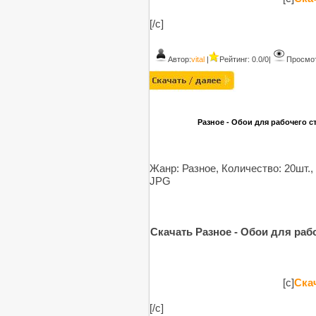
[/c]
Автор:
vital
|
Рейтинг: 0.0/0
|
Просмот
Разное - Обои для рабочего сто
Жанр: Разное, Количество: 20шт.,
JPG
Скачать Разное - Обои для рабоч
[c]
Скач
[/c]