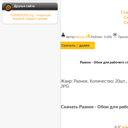
Друзья сайта
Ска
TORRENTIS.org - открытый
Ск
игровой торрент-трекер
Ск
Автор:
Alexey
|
Рейтинг: 0.0/0
|
Просмо
Разное - Обои для рабочего сто
Жанр: Разное, Количество: 20шт.,
JPG
Скачать Разное - Обои для рабоч
[c]
Скач