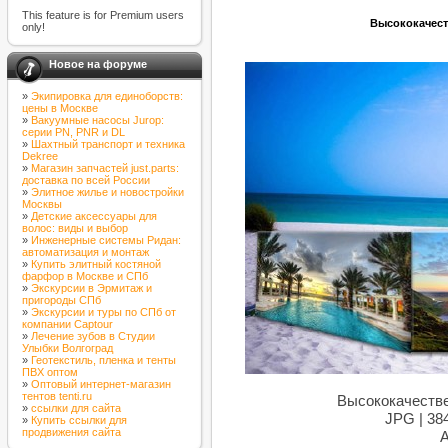
This feature is for Premium users
Высококачест
only!
Новое на форуме
»
Экипировка для единоборств:
цены в Москве
»
Вакуумные насосы Jurop:
серии PN, PNR и DL
»
Шахтный транспорт и техника
Dekree
»
Магазин запчастей just.parts:
доставка по всей России
»
Элитное жилье и новостройки
Москвы
»
Детские аксессуары для
волос: виды и выбор
»
Инженерные системы Ридан:
автоматизация и монтаж
»
Купить элитный костяной
фарфор в Москве и СПб
»
Экскурсии в Эрмитаж и
пригороды СПб
»
Экскурсии и туры по СПб от
компании Captour
»
Лечение зубов в Студии
Улыбки Волгоград
»
Геотекстиль, пленка и тенты
ПВХ оптом
»
Оптовый интернет-магазин
тентов tenti.ru
Высококачестве
»
ссылки для сайта
JPG | 38
»
Купить ссылки для
продвижения сайта
А