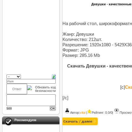
Девушки - качественные 
На рабочий стол, широкоформатн
Жанр: Девушки
Количество: 212шт.
Разрешение: 1920x1080 - 5429X36
Формат: JPG
Размер: 285.16 Mb
Скачать Девушки - качественн
[c]
Ска
[/c]
500
Автор:
vital
|
Рейтинг: 0.0/0
|
Просмот
Рекомендуем