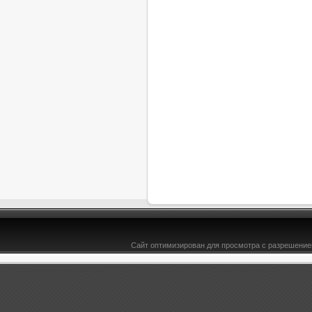
Сайт оптимизирован для просмотра с разрешением
&l t;b>Модели оружия для cs 1.6 - Bce-TYT.ru -здесь есть всё для юкоз ucoz, DLE, софт&