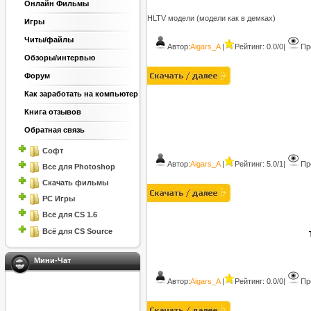
Онлайн Фильмы
HLTV модели (модели как в демках)
Игры
Читы/файлы
Автор:
Aigars_A
|
Рейтинг: 0.0/0
|
Пр
Обзоры/интервью
Форум
Как заработать на компьютер
Книга отзывов
Обратная связь
Софт
Автор:
Aigars_A
|
Рейтинг: 5.0/1
|
Пр
Все для Photoshop
Скачать фильмы
PC Игры
Всё для CS 1.6
Всё для CS Source
Мини-Чат
Автор:
Aigars_A
|
Рейтинг: 0.0/0
|
Пр