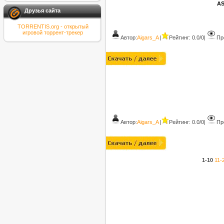
AS
Друзья сайта
TORRENTIS.org - открытый
игровой торрент-трекер
Автор:
Aigars_A
|
Рейтинг: 0.0/0
|
Пр
Автор:
Aigars_A
|
Рейтинг: 0.0/0
|
Пр
1-10
11-