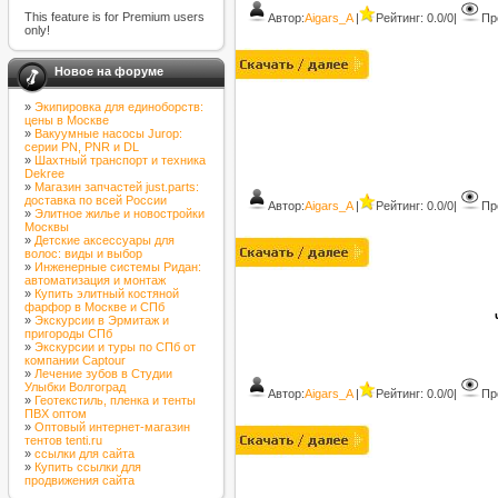
This feature is for Premium users
Автор:
Aigars_A
|
Рейтинг: 0.0/0
|
Пр
only!
Новое на форуме
»
Экипировка для единоборств:
цены в Москве
»
Вакуумные насосы Jurop:
серии PN, PNR и DL
»
Шахтный транспорт и техника
Dekree
»
Магазин запчастей just.parts:
доставка по всей России
Автор:
Aigars_A
|
Рейтинг: 0.0/0
|
Пр
»
Элитное жилье и новостройки
Москвы
»
Детские аксессуары для
волос: виды и выбор
»
Инженерные системы Ридан:
автоматизация и монтаж
»
Купить элитный костяной
фарфор в Москве и СПб
»
Экскурсии в Эрмитаж и
пригороды СПб
»
Экскурсии и туры по СПб от
компании Captour
»
Лечение зубов в Студии
Улыбки Волгоград
Автор:
Aigars_A
|
Рейтинг: 0.0/0
|
Пр
»
Геотекстиль, пленка и тенты
ПВХ оптом
»
Оптовый интернет-магазин
тентов tenti.ru
»
ссылки для сайта
»
Купить ссылки для
продвижения сайта