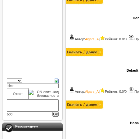
Нов
Автор:
Aigars_A
|
Рейтинг: 0.0/0
|
Пр
Defaul
Автор:
Aigars_A
|
Рейтинг: 0.0/0
|
Пр
500
Нова
Рекомендуем