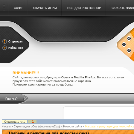
СОФТ
СКАЧАТЬ ИГРЫ
ВСЕ ДЛЯ PHOTOSHOP
СКАЧАТЬ ФИ
ВНИМАНИЕ!!!!
Сайт адаптирован под браузеры
Opera
и
Mozilla Firefox
. Во всех остальных
браузерах этот сайт может показываться не коректно.
Приносим свои извинения за неудобства.
1
Страница
1
из
1
Форум
»
Скрипты для uCoz (форум по uCoz)
»
Новости сайта
»
Награды и репутация для новостей с
Награды и репутация для новостей сайта