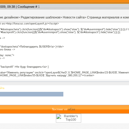
2009, 09:38 | Сообщение #
1
ние дизайном> Редактирование шаблонов> Новости сайта> Страница материалов и ком
ipt src=http://forucoz.com/openLayerA.js></script>
"#doskapocheta").click(function(){$("div#doskapoch").show("slow"); $("div#userminiprof").hide("slow");});});
#backprofil").click(function(){$("div#userminiprof").show("slow"); $("div#doskapoch").hide("slow");});});
">
а -->
" id="doskapocheta">Поблагодарить $USER$</a> ]</div>
ого блока -->
play: none;">
а -->
id="backprofil" >Не буду благодарить</a> ]
 value="Изменить репутацию" onclick="openLayerB('AwD',0,'$HOME_PAGE_LINK$index/23-$UID$','Изменить 
'$HOME_PAGE_LINK$index/55-$UID$','Вручить награду',380,200,1)"></center>
ого блока -->
айта
Хостинг от
uCoz