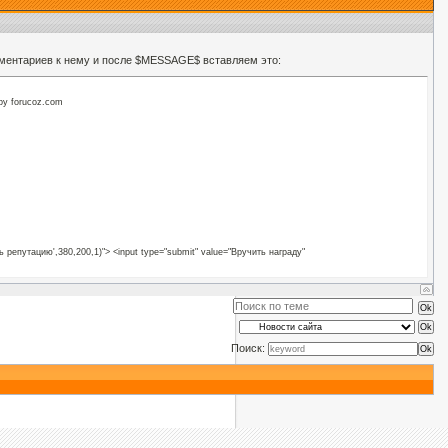
ментариев к нему и после $MESSAGE$ вставляем это:
// by forucoz.com
репутацию',380,200,1)"> <input type="submit" value="Вручить награду"
Поиск: