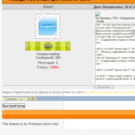
STenT
Дата: Воскресенье, 26.07.
Установка: ПУ> Управле
Code
<br> <script type=text/javascr
<script type="text/javascript">
$(document).ready(function(){$(
$(document).ready(function(){$("
</script><div id="userminiprof
<!-- Содержимое первого блок
<br>
<div>[ <a href="javascript://
<!-- //Конец содержимого перв
Генерал-майор
</div>
Сообщений:
300
<div id="doskapoch" style="dis
<!-- Содержимое второго блок
Репутация:
1
<br>
Статус:
Offline
<div>[ <a href="javascript://" 
<center> <input type="submit"
onclick="openLayerB('AwD',0,
<!-- //Конец содержимого втор
</div>
Форум
»
Скрипты для uCoz (форум по uCoz)
»
Новости сайта
»
Награды и репутация для новостей с
1
Страница
1
из
1
This feature is for Premium users only!