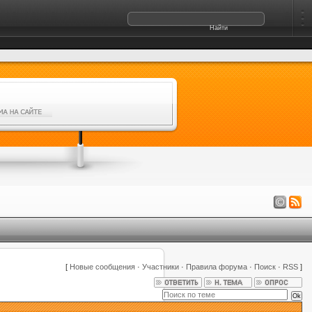
[
Новые сообщения
·
Участники
·
Правила форума
·
Поиск
·
RSS
]