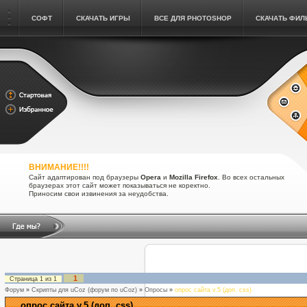
СОФТ
СКАЧАТЬ ИГРЫ
ВСЕ ДЛЯ PHOTOSHOP
СКАЧАТЬ ФИ
ВНИМАНИЕ!!!!
Сайт адаптирован под браузеры
Opera
и
Mozilla Firefox
. Во всех остальных
браузерах этот сайт может показываться не коректно.
Приносим свои извинения за неудобства.
1
Страница
1
из
1
Форум
»
Скрипты для uCoz (форум по uCoz)
»
Опросы
»
опрос сайта v.5 (доп. css)
опрос сайта v.5 (доп. css)