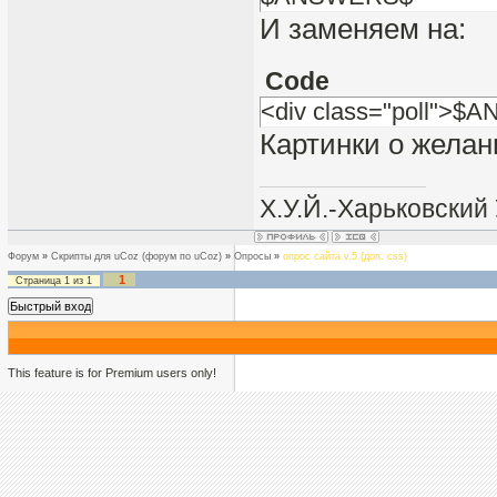
И заменяем на:
Code
<div class="poll">
Картинки о жела
Х.У.Й.-Харьковски
Форум
»
Скрипты для uCoz (форум по uCoz)
»
Опросы
»
опрос сайта v.5 (доп. css)
1
Страница
1
из
1
This feature is for Premium users only!