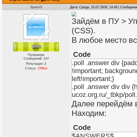
SparcO
Дата: Среда, 15.07.2009, 14:49 | Сообщени
Зайдём в ПУ > У
(CSS).
В любое место вс
Code
Полковник
Сообщений:
147
.poll .answer div {pad
Репутация:
2
Статус:
Offline
!important; background
left!important;}
.poll .answer div div {
ucoz.org.ru/_tbkp/poll.
Далее перейдём 
Находим:
Code
$ANSWERS$