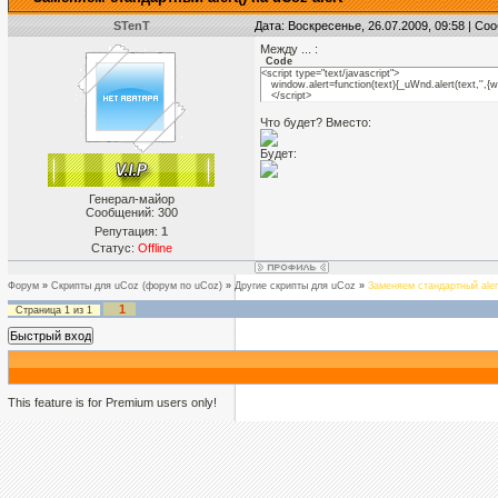
STenT
Дата: Воскресенье, 26.07.2009, 09:58 | С
Между ... :
Code
<script type="text/javascript">
window.alert=function(text){_uWnd.alert(text,'',{
</script>
Что будет? Вместо:
Будет:
Генерал-майор
Сообщений:
300
Репутация:
1
Статус:
Offline
Форум
»
Скрипты для uCoz (форум по uCoz)
»
Другие скрипты для uCoz
»
Заменяем стандартный alert
1
Страница
1
из
1
This feature is for Premium users only!