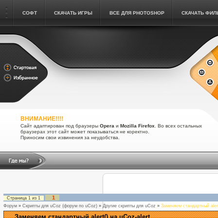
СОФТ
СКАЧАТЬ ИГРЫ
ВСЕ ДЛЯ PHOTOSHOP
СКАЧАТЬ ФИ
ВНИМАНИЕ!!!!
Сайт адаптирован под браузеры
Opera
и
Mozilla Firefox
. Во всех остальных
браузерах этот сайт может показываться не коректно.
Приносим свои извинения за неудобства.
1
Страница
1
из
1
Форум
»
Скрипты для uCoz (форум по uCoz)
»
Другие скрипты для uCoz
»
Заменяем стандартный alert
Заменяем стандартный alert() на uCoz-alert