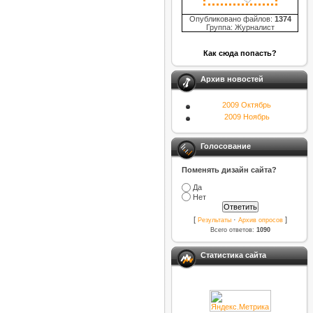
Опубликовано файлов:
1374
Группа: Журналист
Как сюда попасть?
Архив новостей
2009 Октябрь
2009 Ноябрь
Голосование
Поменять дизайн сайта?
Да
Нет
[
·
]
Результаты
Архив опросов
Всего ответов:
1090
Статистика сайта