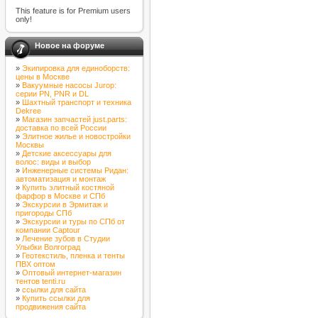
This feature is for Premium users
only!
Новое на форуме
»
Экипировка для единоборств:
цены в Москве
»
Вакуумные насосы Jurop:
серии PN, PNR и DL
»
Шахтный транспорт и техника
Dekree
»
Магазин запчастей just.parts:
доставка по всей России
»
Элитное жилье и новостройки
Москвы
»
Детские аксессуары для
волос: виды и выбор
»
Инженерные системы Ридан:
автоматизация и монтаж
»
Купить элитный костяной
фарфор в Москве и СПб
»
Экскурсии в Эрмитаж и
пригороды СПб
»
Экскурсии и туры по СПб от
компании Captour
»
Лечение зубов в Студии
Улыбки Волгоград
»
Геотекстиль, пленка и тенты
ПВХ оптом
»
Оптовый интернет-магазин
тентов tenti.ru
»
ссылки для сайта
»
Купить ссылки для
продвижения сайта