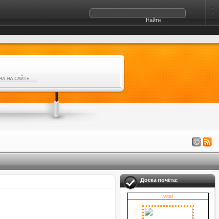
Доска почёта:
vital