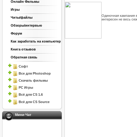
Онлайн Фильмы
Игры
Одиночная кампания 
Читы/файлы
интересен не весь сюже
Обзоры/интервью
Форум
Как заработать на компьютер
Книга отзывов
Обратная связь
Софт
Все для Photoshop
Скачать фильмы
PC Игры
Всё для CS 1.6
Всё для CS Source
Мини-Чат