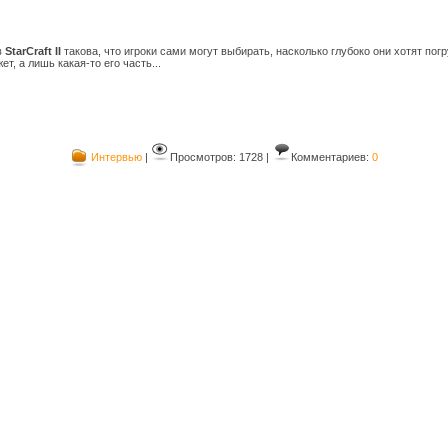
в
StarCraft II
такова, что игроки сами могут выбирать, насколько глубоко они хотят пог
т, а лишь какая-то его часть...
Интервью
|
Просмотров: 1728 |
Комментариев:
0