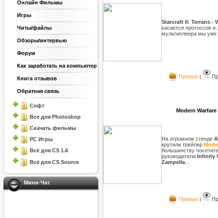
Онлайн Фильмы
Игры
Starcraft II: Terrans -
касается протоссов и 
Читы/файлы
мультиплеера мы уже 
Обзоры/интервью
Форум
Как заработать на компьютер
Превью
|
Пр
Книга отзывов
Обратная связь
Софт
Modern Warfare
Все для Photoshop
Скачать фильмы
На огромном стенде
A
PC Игры
крутили трейлер
Moder
большинству посетите
Всё для CS 1.6
руководители
Infinity
Всё для CS Source
Zampella
...
Мини-Чат
Превью
|
Пр