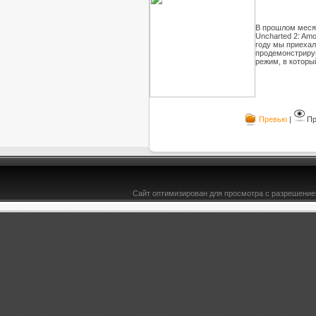
В прошлом месяц
Uncharted 2: Am
году мы приехали
продемонстрирую
режим, в которы
Превью
|
Пр
Сайт оптимизирован для просмотра с разрешением
&l t;b>Превью - Обзоры - Bce-TYT.ru -здесь есть всё для юкоз ucoz, DLE, софт& lt;/b>
;