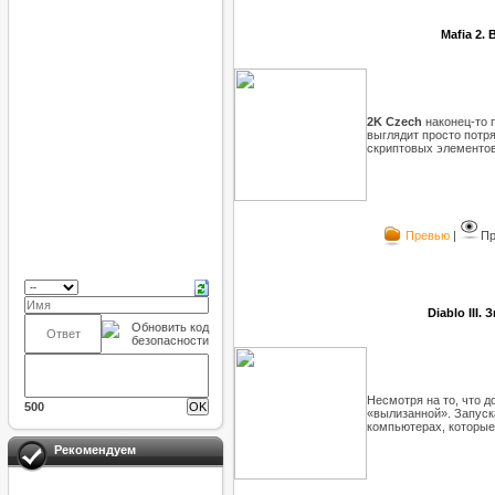
Mafia 2.
2K Czech
наконец-то 
выглядит просто потр
скриптовых элементов.
Превью
|
Пр
Diablo III
Несмотря на то, что до
500
«вылизанной». Запуска
компьютерах, которые 
Рекомендуем