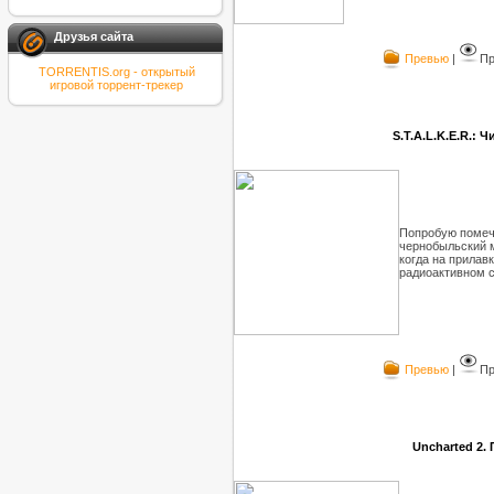
Друзья сайта
Превью
|
Пр
TORRENTIS.org - открытый
игровой торрент-трекер
S.T.A.L.K.E.R.: 
Попробую помечт
чернобыльский
когда на прилав
радиоактивном с
Превью
|
Пр
Uncharted 2.