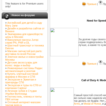
This feature is for Premium users
Превью
|
Пр
only!
Новое на форуме
Need for Speed
»
Английский для детей в саду
Mary Jane
»
Дизайн и разработка сайтов от
Bewave
»
Экипировка для единоборств:
цены в Москве
За долгие годы своег
»
Вакуумные насосы Jurop:
серии подвергались б
серии PN, PNR и DL
лучше, а какие-то хуже
»
Шахтный транспорт и техника
Dekree
»
Магазин запчастей just.parts:
доставка по всей России
»
Элитное жилье и новостройки
Москвы
»
Детские аксессуары для
Превью
|
Пр
волос: виды и выбор
»
Инженерные системы Ридан:
автоматизация и монтаж
»
Купить элитный костяной
фарфор в Москве и СПб
»
Экскурсии в Эрмитаж и
Call of Duty 4: Mo
пригороды СПб
»
Экскурсии и туры по СПб от
компании Captour
»
Лечение зубов в Студии
Улыбки Волгоград
Самый простой способ нача
»
Геотекстиль, пленка и тенты
же сильно нам надоели иг
ПВХ оптом
так делать не будем. Нет,
»
Оптовый интернет-магазин
Arms
, и
Medal of Honor
, и
тентов tenti.ru