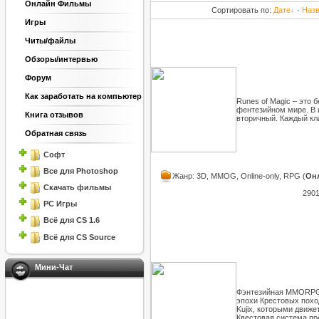
Онлайн Фильмы
Сортировать по
:
Дате
·
Наз
Игры
Читы/файлы
Обзоры/интервью
Форум
Как заработать на компьютер
Runes of Magic – это
фентезийном мире. В и
Книга отзывов
вторичный. Каждый кл
Обратная связь
Софт
Все для Photoshop
Жанр: 3D, MMOG, Online-only, RPG (
Он
Скачать фильмы
2901
PC Игры
Всё для CS 1.6
Всё для CS Source
Мини-Чат
Фэнтезийная MMORPG, 
эпохи Крестовых похо
Kujix, которыми движе
Квестовая система пр