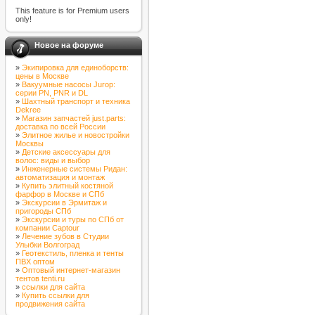
This feature is for Premium users
only!
Новое на форуме
»
Экипировка для единоборств:
цены в Москве
»
Вакуумные насосы Jurop:
серии PN, PNR и DL
»
Шахтный транспорт и техника
Dekree
»
Магазин запчастей just.parts:
доставка по всей России
»
Элитное жилье и новостройки
Москвы
»
Детские аксессуары для
волос: виды и выбор
»
Инженерные системы Ридан:
автоматизация и монтаж
»
Купить элитный костяной
фарфор в Москве и СПб
»
Экскурсии в Эрмитаж и
пригороды СПб
»
Экскурсии и туры по СПб от
компании Captour
»
Лечение зубов в Студии
Улыбки Волгоград
»
Геотекстиль, пленка и тенты
ПВХ оптом
»
Оптовый интернет-магазин
тентов tenti.ru
»
ссылки для сайта
»
Купить ссылки для
продвижения сайта