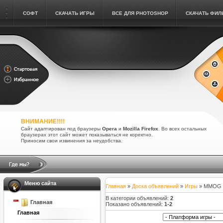
СОФТ
СКАЧАТЬ ИГРЫ
ВСЕ ДЛЯ PHOTOSHOP
СКАЧАТЬ ФИ
ВНИМАНИЕ!!!!
Сайт адаптирован под браузеры
Opera
и
Mozilla Firefox
. Во всех остальных
браузерах этот сайт может показываться не коректно.
Приносим свои извинения за неудобства.
Меню сайта
Главная
»
Доска объявлений
»
Игры
» MMOG
В категории объявлений
:
2
Главная
Показано объявлений
:
1-2
Главная