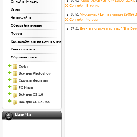
16:02
Город грехов / Sin City (2005) BDRip
Онлайн Фильмы
07 Сентября, Вторник
Игры
18:51
Миссионер / Le missionnaire (2009) 
Читы/файлы
02 Сентября, Четверг
Обзоры/интервью
17:21
Девять в списке мертвых / Nine Dea
Форум
Как заработать на компьютер
Книга отзывов
Обратная связь
Софт
Все для Photoshop
Скачать фильмы
PC Игры
Всё для CS 1.6
Всё для CS Source
Мини-Чат