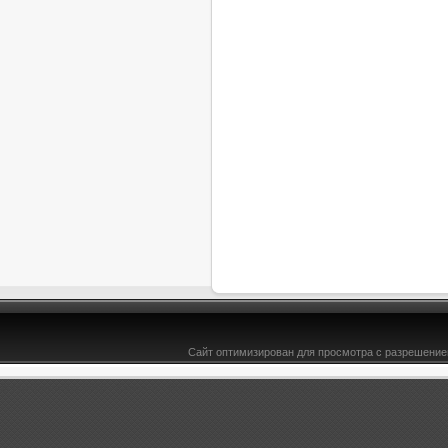
Сайт оптимизирован для просмотра с разрешением
&l t;b>Сентябрь 2010 - Скачать - Bce-TYT.ru -здесь есть всё для юкоз ucoz, DLE, софт& 