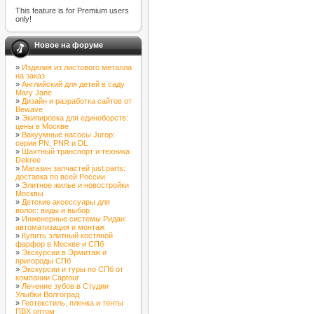
This feature is for Premium users
only!
Новое на форуме
»
Изделия из листового металла
на заказ
»
Английский для детей в саду
Mary Jane
»
Дизайн и разработка сайтов от
Bewave
»
Экипировка для единоборств:
цены в Москве
»
Вакуумные насосы Jurop:
серии PN, PNR и DL
»
Шахтный транспорт и техника
Dekree
»
Магазин запчастей just.parts:
доставка по всей России
»
Элитное жилье и новостройки
Москвы
»
Детские аксессуары для
волос: виды и выбор
»
Инженерные системы Ридан:
автоматизация и монтаж
»
Купить элитный костяной
фарфор в Москве и СПб
»
Экскурсии в Эрмитаж и
пригороды СПб
»
Экскурсии и туры по СПб от
компании Captour
»
Лечение зубов в Студии
Улыбки Волгоград
»
Геотекстиль, пленка и тенты
ПВХ оптом