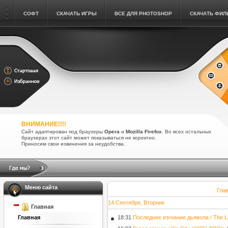
СОФТ
СКАЧАТЬ ИГРЫ
ВСЕ ДЛЯ PHOTOSHOP
СКАЧАТЬ ФИ
ВНИМАНИЕ!!!!
Сайт адаптирован под браузеры
Opera
и
Mozilla Firefox
. Во всех остальных
браузерах этот сайт может показываться не коректно.
Приносим свои извинения за неудобства.
Меню сайта
Гла
14 Сентября, Вторник
Главная
18:31
Последнее изгнание дьявола / The 
Главная