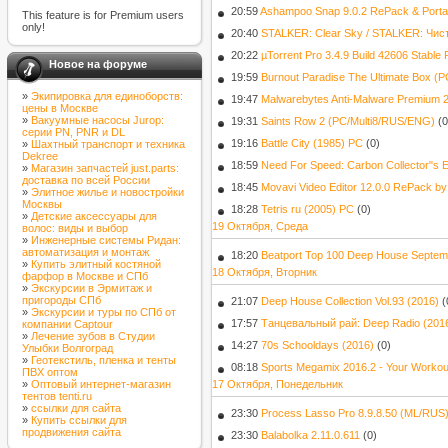
20:59
Ashampoo Snap 9.0.2 RePack & Porta
This feature is for Premium users
only!
20:40
STALKER: Clear Sky / STALKER: Чис
20:22
µTorrent Pro 3.4.9 Build 42606 Stable
Новое на форуме
19:59
Burnout Paradise The Ultimate Box (
»
Экипировка для единоборств:
19:47
Malwarebytes Anti-Malware Premium 2
цены в Москве
»
Вакуумные насосы Jurop:
19:31
Saints Row 2 (PC/Multi8/RUS/ENG)
(0
серии PN, PNR и DL
19:16
Battle City (1985) PC
(0)
»
Шахтный транспорт и техника
Dekree
18:59
Need For Speed: Carbon Collector"s E
»
Магазин запчастей just.parts:
доставка по всей России
18:45
Movavi Video Editor 12.0.0 RePack b
»
Элитное жилье и новостройки
Москвы
18:28
Tetris ru (2005) PC
(0)
»
Детские аксессуары для
19 Октября, Среда
волос: виды и выбор
»
Инженерные системы Ридан:
автоматизация и монтаж
18:20
Beatport Top 100 Deep House Septem
»
Купить элитный костяной
18 Октября, Вторник
фарфор в Москве и СПб
»
Экскурсии в Эрмитаж и
пригороды СПб
21:07
Deep House Collection Vol.93 (2016)
(
»
Экскурсии и туры по СПб от
17:57
Танцевальный рай: Deep Radio (201
компании Captour
»
Лечение зубов в Студии
14:27
70s Schooldays (2016)
(0)
Улыбки Волгоград
»
Геотекстиль, пленка и тенты
08:18
Sports Megamix 2016.2 - Your Workou
ПВХ оптом
»
Оптовый интернет-магазин
17 Октября, Понедельник
тентов tenti.ru
»
ссылки для сайта
23:30
Process Lasso Pro 8.9.8.50 (ML/RUS
»
Купить ссылки для
продвижения сайта
23:30
Balabolka 2.11.0.611
(0)