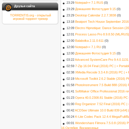
23:29
Notepad++ 7.1 RUS
(0)
Друзья сайта
23:29
Домашняя Фотостудия 9.15
(0)
TORRENTIS.org - открытый
23:29
Desktop Calendar 2.2.7.3838
(0)
игровой торрент-трекер
13:18
Beatport Tech House September 2016
12:09
Electro Hipnotique: Dance Session (2
12:01
Process Lasso Pro 8.9.8.50 (ML/RUS
12:00
Balabolka 2.11.0.611
(0)
12:00
Notepad++ 7.1 RU
(0)
12:00
Домашняя Фотостудия 9.15
(0)
03:22
Advanced SystemCare Pro 9.4.0.1131
02:59
7-Zip 16.04 Final (2016) PC | + Porta
02:38
XMedia Recode 3.3.4.8 (2016) PC | + 
02:19
Microsoft Toolkit 2.6.2 Stable (2016) 
01:58
PhotoInstrument 7.5 Build 888 (2016) 
01:41
SoftMaker Office Professional 2016 r
01:23
Opera 40.0.2308.81 Stable (2016) РС
01:00
Reg Organizer 7.52 Final (2016) PC | 
00:42
ACDSee Ultimate 10.0 Build 839 [x64]
00:24
K-Lite Codec Pack 12.4.4 Mega/Full/B
00:01
Wondershare Filmora 7.5.0.8 (2016) 
16 Октября, Воскресенье