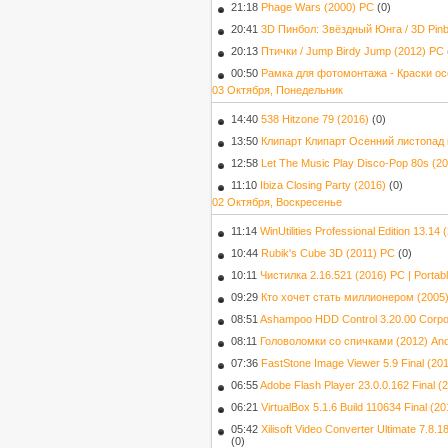
21:18
Phage Wars (2000) РС
(0)
20:41
3D Пинбол: Звёздный Юнга / 3D Pinba
20:13
Птички / Jump Birdy Jump (2012) PC
00:50
Рамка для фотомонтажа - Краски ос
03 Октября, Понедельник
14:40
538 Hitzone 79 (2016)
(0)
13:50
Клипарт Клипарт Осенний листопад
12:58
Let The Music Play Disco-Pop 80s (2
11:10
Ibiza Closing Party (2016)
(0)
02 Октября, Воскресенье
11:14
WinUtilities Professional Edition 13.1
10:44
Rubik's Cube 3D (2011) РС
(0)
10:11
Чистилка 2.16.521 (2016) PC | Portab
09:29
Кто хочет стать миллионером (2005)
08:51
Ashampoo HDD Control 3.20.00 Corpor
08:11
Головоломки со спичками (2012) And
07:36
FastStone Image Viewer 5.9 Final (20
06:55
Adobe Flash Player 23.0.0.162 Final 
06:21
VirtualBox 5.1.6 Build 110634 Final (
05:42
Xilisoft Video Converter Ultimate 7.8
(0)