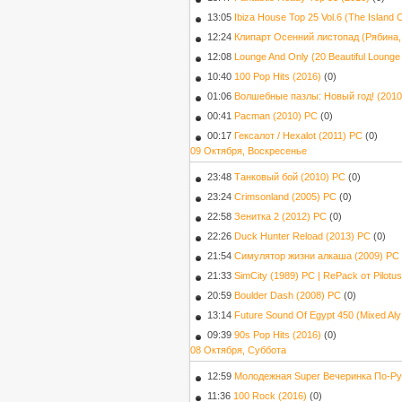
13:05
Ibiza House Top 25 Vol.6 (The Island
12:24
Клипарт Осенний листопад (Рябина, 
12:08
Lounge And Only (20 Beautiful Lounge
10:40
100 Pop Hits (2016)
(0)
01:06
Волшебные пазлы: Новый год! (2010
00:41
Pacman (2010) PC
(0)
00:17
Гексалот / Hexalot (2011) PC
(0)
09 Октября, Воскресенье
23:48
Танковый бой (2010) PC
(0)
23:24
Crimsonland (2005) PC
(0)
22:58
Зенитка 2 (2012) PC
(0)
22:26
Duck Hunter Reload (2013) PC
(0)
21:54
Симулятор жизни алкаша (2009) РС
21:33
SimCity (1989) PC | RePack от Pilotus
20:59
Boulder Dash (2008) PC
(0)
13:14
Future Sound Of Egypt 450 (Mixed Al
09:39
90s Pop Hits (2016)
(0)
08 Октября, Суббота
12:59
Молодежная Super Вечеринка По-Ру
11:36
100 Rock (2016)
(0)