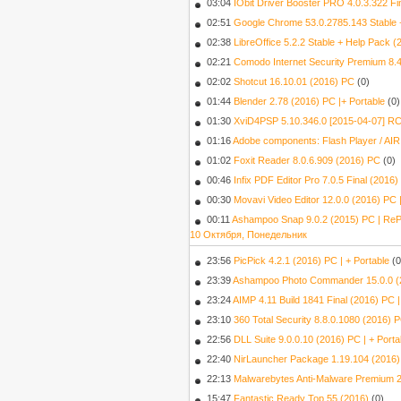
03:04
IObit Driver Booster PRO 4.0.3.322 Fi
02:51
Google Chrome 53.0.2785.143 Stable +
02:38
LibreOffice 5.2.2 Stable + Help Pack 
02:21
Comodo Internet Security Premium 8.4
02:02
Shotcut 16.10.01 (2016) PC
(0)
01:44
Blender 2.78 (2016) PC |+ Portable
(0)
01:30
XviD4PSP 5.10.346.0 [2015-04-07] RC
01:16
Adobe components: Flash Player / AI
01:02
Foxit Reader 8.0.6.909 (2016) PC
(0)
00:46
Infix PDF Editor Pro 7.0.5 Final (201
00:30
Movavi Video Editor 12.0.0 (2016) PC
00:11
Ashampoo Snap 9.0.2 (2015) PC | ReP
10 Октября, Понедельник
23:56
PicPick 4.2.1 (2016) РС | + Portable
(0
23:39
Ashampoo Photo Commander 15.0.0 (2
23:24
AIMP 4.11 Build 1841 Final (2016) PC 
23:10
360 Total Security 8.8.0.1080 (2016) 
22:56
DLL Suite 9.0.0.10 (2016) PC | + Port
22:40
NirLauncher Package 1.19.104 (2016) 
22:13
Malwarebytes Anti-Malware Premium 2.
15:47
Fantastic Ready Top 55 (2016)
(0)