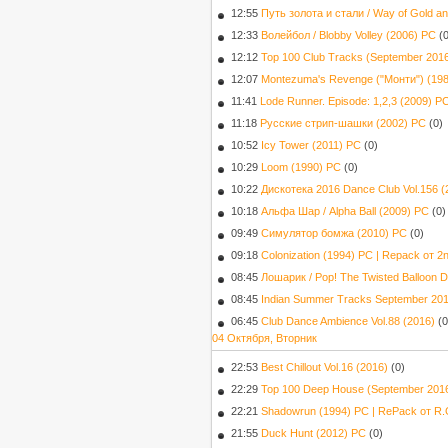
12:55
Путь золота и стали / Way of Gold an
12:33
Волейбол / Blobby Volley (2006) PC
(
12:12
Top 100 Club Tracks (September 2016
12:07
Montezuma's Revenge ("Монти") (19
11:41
Lode Runner. Episode: 1,2,3 (2009) Р
11:18
Русские стрип-шашки (2002) PC
(0)
10:52
Icy Tower (2011) PC
(0)
10:29
Loom (1990) PC
(0)
10:22
Дискотека 2016 Dance Club Vol.156 (
10:18
Альфа Шар / Alpha Ball (2009) PC
(0)
09:49
Симулятор бомжа (2010) PC
(0)
09:18
Colonization (1994) PC | Repack от 2
08:45
Лошарик / Pop! The Twisted Balloon 
08:45
Indian Summer Tracks September 201
06:45
Club Dance Ambience Vol.88 (2016)
(0
04 Октября, Вторник
22:53
Best Chillout Vol.16 (2016)
(0)
22:29
Top 100 Deep House (September 2016
22:21
Shadowrun (1994) PC | RePack от R.G
21:55
Duck Hunt (2012) PC
(0)