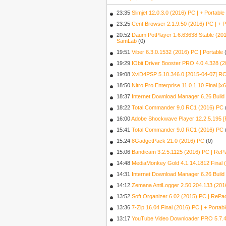
23:35
Slimjet 12.0.3.0 (2016) PC | + Portable
23:25
Cent Browser 2.1.9.50 (2016) PC | + P
20:52
Daum PotPlayer 1.6.63638 Stable (201
SamLab
(0)
19:51
Viber 6.3.0.1532 (2016) PC | Portable
19:29
IObit Driver Booster PRO 4.0.4.328 (
19:08
XviD4PSP 5.10.346.0 [2015-04-07] RC
18:50
Nitro Pro Enterprise 11.0.1.10 Final [
18:37
Internet Download Manager 6.26 Build
18:22
Total Commander 9.0 RC1 (2016) PC
16:00
Adobe Shockwave Player 12.2.5.195 [F
15:41
Total Commander 9.0 RC1 (2016) PC
15:24
8GadgetPack 21.0 (2016) РС
(0)
15:06
Bandicam 3.2.5.1125 (2016) РС | ReP
14:48
MediaMonkey Gold 4.1.14.1812 Final 
14:31
Internet Download Manager 6.26 Build
14:12
Zemana AntiLogger 2.50.204.133 (201
13:52
Soft Organizer 6.02 (2015) РС | ReP
13:36
7-Zip 16.04 Final (2016) PC | + Porta
13:17
YouTube Video Downloader PRO 5.7.4