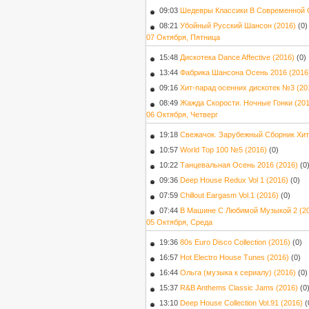
09:03
Шедевры Классики В Современной Об
08:21
Убойный Русский Шансон (2016)
(0)
07 Октября, Пятница
15:48
Дискотека Dance Affective (2016)
(0)
13:44
Фабрика Шансона Осень 2016 (2016
09:16
Хит-парад осенних дискотек №3 (20
08:49
Жажда Скорости. Ночные Гонки (201
06 Октября, Четверг
19:18
Свежачок. Зарубежный Сборник Хит
10:57
World Top 100 №5 (2016)
(0)
10:22
Танцевальная Осень 2016 (2016)
(0
09:36
Deep House Redux Vol 1 (2016)
(0)
07:59
Chillout Eargasm Vol.1 (2016)
(0)
07:44
В Машине С Любимой Музыкой 2 (2
05 Октября, Среда
19:36
80s Euro Disco Collection (2016)
(0)
16:57
Hot Electro House Tunes (2016)
(0)
16:44
Ольга (музыка к сериалу) (2016)
(0)
15:37
R&B Anthems Classic Jams (2016)
(0
13:10
Deep House Collection Vol.91 (2016)
(