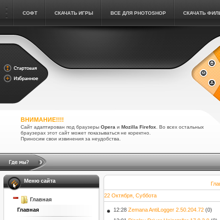
СОФТ
СКАЧАТЬ ИГРЫ
ВСЕ ДЛЯ PHOTOSHOP
СКАЧАТЬ ФИ
ВНИМАНИЕ!!!!
Сайт адаптирован под браузеры
Opera
и
Mozilla Firefox
. Во всех остальных
браузерах этот сайт может показываться не коректно.
Приносим свои извинения за неудобства.
Меню сайта
Гла
22 Октября, Суббота
Главная
12:28
Zemana AntiLogger 2.50.204.72
(0)
Главная