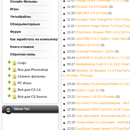
12:01
Display Driver Uninstaller 17.0.2.0
(0)
Онлайн Фильмы
11:43
PrivaZer 3.0.9 Portable
(0)
Игры
11:30
Paint.NET 4.0.12 Final
(0)
Читы/файлы
11:15
Auslogics Disk Defrag Pro 4.8.0.0 Fin
Обзоры/интервью
11:01
FastStone Image Viewer 5.9 Final Cor
Форум
10:47
IObit Driver Booster PRO 4.0.3.322 F
10:31
LibreOffice 5.2.2 Stable + Help Pack
(
Как заработать на компьютер
10:09
Shotcut 16.10.01
(0)
Книга отзывов
10:02
Осенний Плейлист (2016)
(0)
Обратная связь
09:44
XviD4PSP 5.10.346.0 RC34.2 / 7.0.30
Софт
09:27
MediaMonkey Gold 4.1.14.1812 Final 
Все для Photoshop
00:19
Windows 10 Manager 1.1.9 Final RePa
21 Октября, Пятница
Скачать фильмы
PC Игры
23:58
WinUtilities Professional Edition 13.1
Всё для CS 1.6
23:40
Rubik's Cube 3D
(0)
Всё для CS Source
23:22
Чистилка 2.16.521 Portable
(0)
22:59
Кто хочет стать миллионером - WoT 
Мини-Чат
22:39
Ashampoo HDD Control 3.20.00 Corpor
22:29
Lady Marmalade: Remembering 80s (
22:18
Головоломки со спичками - Android
22:01
FastStone Image Viewer 5.9 Final Re