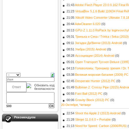
21:43
Adobe Flash Player 23.0.0.162 Final 
21:23
VirtualBox 5.1.6 Build 110634 Final R
21:05
Xilisoft Video Converter Ultimate 7.8
20:44
AdwCleaner 6.020
(0)
20:13
GPU-Z 1.11.0 RePack by loginvovchy
09:31
Тринька и Сека / Trinka i Seka (2010
09:11
Загадки Да'Винчи (2013) Android
(0)
08:51
Умбра (2015) Android
(0)
08:28
Ассоциации (2014) Android
(0)
05:01
Open Transport Tycoon Deluxe (1995
04:13
Головоломы. Тренажер зрения / Dr. To
03:38
Великая морская баталия (2009) PC
02:45
Desperate Hunter (2012) PC
(0)
01:49
Bulbman 2: Crossy Pipe (2015) Androi
00:55
Fast Ball (2012) PC
(0)
00:06
Gravity Block (2012) PC
(0)
20 Октября, Четверг
500
22:54
Shoot the Apple 2 (2013) Android
(0)
Рекомендуем
21:28
Slimjet 11.0.6.0 + Portable
(0)
21:13
Need for Speed: Carbon (2006/RUS)
(