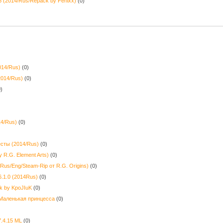
6 (2014/Rus/Repack by Fenixx)
(0)
014/Rus)
(0)
2014/Rus)
(0)
0)
14/Rus)
(0)
сты (2014/Rus)
(0)
 R.G. Element Arts)
(0)
4/Rus/Eng/Steam-Rip от R.G. Origins)
(0)
16.1.0 (2014Rus)
(0)
k by KpoJIuK
(0)
 Маленькая принцесса
(0)
7.4.15 ML
(0)