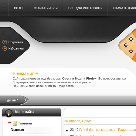
СОФТ
СКАЧАТЬ ИГРЫ
ВСЕ ДЛЯ PHOTOSHOP
СКАЧАТЬ ФИ
ВНИМАНИЕ!!!!
Сайт адаптирован под браузеры
Opera
и
Mozilla Firefox
. Во всех остальных
браузерах этот сайт может показываться не коректно.
Приносим свои извинения за неудобства.
Меню сайта
30 Апреля, Среда
Главная
23:49
Гуляй братва жиганская. Радио Шан
Главная