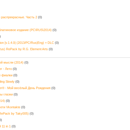
 распрекрасные. Часть 2
(0)
Платиновое издание (PC\RUS\2014)
(0)
)
ition [v.1.4.0| (2013/PC/Rus|Eng) + DLC
(0)
/Rus) RePack by R.G. Element Arts
(0)
ой мысли (2014)
(0)
r - Лето
(0)
е фиалки
(0)
ing Slowly
(0)
er® - Мой весёлый День Рождения
(0)
ы глазки
(0)
14)
(0)
ети Vkontakte
(0)
RePack by Taky005)
(0)
0)
 11 in 1
(0)