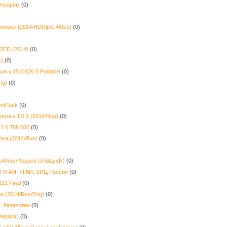
ягуаром
(0)
ompeii (2014/HDRip/1.46Gb)
(0)
 2CD (2014)
(0)
s)
(0)
ов v.15.0.826.5 Portable
(0)
ng)
(0)
entPack
(0)
гра v.1.0.1 (2014/Rus)
(0)
11.0.768.000
(0)
рха (2014/Rus)
(0)
014/Rus/Repack UnSlayeR)
(0)
ГУГАИ, УГАИ, ЗИЦ России
(0)
112 Final
(0)
ore (2014/Rus/Eng)
(0)
, Казахстан
(0)
Repack)
(0)