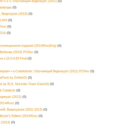
те ч.1-2. Обучающий видеокурс (2011)
(0)
природы
(0)
. Видеоурок (2013)
(0)
0.843
(0)
Rus)
(0)
014)
(0)
Коллекционное издание (2014/Rus/Eng)
(0)
 Вебинар (2013) PCRec
(0)
 v.12.0.4.83 Final
(0)
otepad++ и Codelobster. Обучающий Видеокурс (2011) PCRec
(0)
RePack by DohlerD)
(0)
ck by R.G. NoLimits-Team GameS)
(0)
 Catalyst)
(0)
идекурс (2012)
(0)
(2014/Rus)
(0)
й. Видеоуроки (2011-2013)
(0)
lector's Edition (2014/Rus)
(0)
 (2013)
(0)