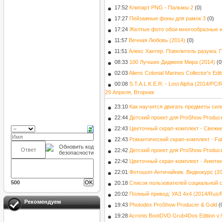
17:52
Клипарт PNG - Пальмы 2
(0)
17:27
Пейзажные фоны для рамок 3
(0)
17:24
Желтые фото обои многообразные и
11:57
Вечная Любовь (2014)
(0)
11:51
Алекс Хантер. Повелитель разума. 
08:33
100 Лучших Диджеев Мира (2014)
(0
02:03
Aliens Colonial Marines Collector's Ed
00:08
S.T.A.L.K.E.R. - Lost Alpha (2014/PC
29 Апреля, Вторник
23:10
Как научится двигать предметы сил
22:44
Детский проект для ProShow Produce
22:43
Цветочный скрап-комплект - Свежи
22:43
Романтический скрап-комплект - Fall
22:42
Детский проект для ProShow Produc
22:42
Цветочный скрап-комплект - Анютин
22:01
Фотошоп-Античайник. Видеокурс (20
500
20:18
Список пользователей социальной с
20:02
Полный привод: УАЗ 4x4 (2014/Rus/
Рекомендуем
19:43
Photodex ProShow Producer & Gold
(
19:28
Acronis BootDVD Grub4Dos Edition v.9