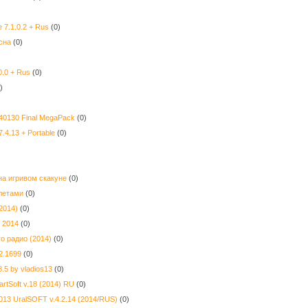
 7.1.0.2 + Rus
(0)
сна
(0)
)
0.0 + Rus
(0)
)
 140130 Final MegaPack
(0)
.4.13 + Portable
(0)
на игривом скакуне
(0)
олетами
(0)
2014)
(0)
 2014
(0)
о радио (2014)
(0)
.2.1699
(0)
5 by vladios13
(0)
artSoft v.18 (2014) RU
(0)
2013 UralSOFT v.4.2.14 (2014/RUS)
(0)