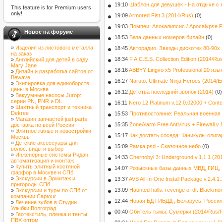
19:10
Шаблон для девушек - На отдыхе с 
This feature is for Premium users
only!
19:09
Armored Fist 3 (2014/Rus)
(0)
19:03
Помпеи: Апокалипсис / Apocalypse P
Новое на форуме
18:53
База данных номеров билайн
(0)
»
Изделия из листового металла
18:45
Авторадио. Звезды дискотек 80-90х
на заказ
18:34
F.A.C.E.S. Collection Edition (2014/Ru
»
Английский для детей в саду
Mary Jane
18:16
ABBYY Lingvo х5 Professional 20 язык
»
Дизайн и разработка сайтов от
Bewave
16:27
Naruto: Ultimate Ninja Heroes (2014/E
»
Экипировка для единоборств:
цены в Москве
16:12
Детства последний звонок (2014)
(0)
»
Вакуумные насосы Jurop:
серии PN, PNR и DL
16:11
Nero 12 Platinum v.12.0.02000 + Cont
»
Шахтный транспорт и техника
Dekree
15:53
Противостояние: Реальная военная и
»
Магазин запчастей just.parts:
15:35
ZoneAlarm Free Antivirus + Firewall v.
доставка по всей России
»
Элитное жилье и новостройки
15:17
Как достать соседа: Каникулы олига
Москвы
»
Детские аксессуары для
15:09
Рамка psd - Сказочное небо
(0)
волос: виды и выбор
»
Инженерные системы Ридан:
14:33
Chernobyl 3: Underground v.1.1.1 (2
автоматизация и монтаж
»
Купить элитный костяной
14:07
Розыскные базы данных МВД, ГИЦ, 
фарфор в Москве и СПб
»
Экскурсии в Эрмитаж и
13:37
AVS All-In-One Install Package v.2.4.1.
пригороды СПб
13:09
Haunted halls: revenge of dr. Blackm
»
Экскурсии и туры по СПб от
компании Captour
12:44
Новая БД ГИБДД , Беларусь, Россия
»
Лечение зубов в Студии
Улыбки Волгоград
00:40
Обитель тьмы: Сумерки (2014/Rus/
»
Геотекстиль, пленка и тенты
ПВХ оптом