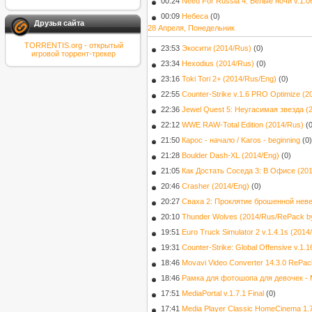
00:24
Need For Russia 4: Белые ночи v.1.0
00:09
Небеса
(0)
Друзья сайта
28 Апреля, Понедельник
TORRENTIS.org - открытый
23:53
Экосити (2014/Rus)
(0)
игровой торрент-трекер
23:34
Hexodius (2014/Rus)
(0)
23:16
Toki Tori 2+ (2014/Rus/Eng)
(0)
22:55
Counter-Strike v.1.6 PRO Optimize (2
22:36
Jewel Quest 5: Неугасимая звезда (
22:12
WWE RAW-Total Edition (2014/Rus)
(
21:50
Карос - начало / Karos - beginning
(0)
21:28
Boulder Dash-XL (2014/Eng)
(0)
21:05
Как Достать Соседа 3: В Офисе (20
20:46
Crasher (2014/Eng)
(0)
20:27
Сваха 2: Проклятие брошенной неве
20:10
Thunder Wolves (2014/Rus/RePack by
19:51
Euro Truck Simulator 2 v.1.4.1s (201
19:31
Counter-Strike: Global Offensive v.1.
18:46
Movavi Video Converter 14.3.0 RePac
18:46
Рамка для фотошопа для девочек -
17:51
MediaPortal v.1.7.1 Final
(0)
17:41
Media Player Classic HomeCinema 1.