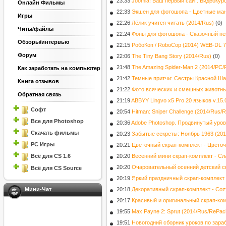
23:33
Joomla! Ваш первый сайт. Видеокурс
Онлайн Фильмы
22:33
Экшен для фотошопа - Цветные ма
Игры
22:26
Лёлик учится читать (2014/Rus)
(0)
Читы/файлы
22:24
Фоны для фотошопа - Сказочный пе
Обзоры/интервью
22:15
РобоКоп / RoboCop (2014) WEB-DL 
Форум
22:06
The Tiny Bang Story (2014/Rus)
(0)
21:48
The Amazing Spider-Man 2 (2014/PC
Как заработать на компьютер
21:42
Темные притчи: Сестры Красной Шап
Книга отзывов
21:22
Фото всяческих и cмешных животн
Обратная связь
21:19
ABBYY Lingvo х5 Pro 20 языков v.15.0
Софт
20:54
Hitman: Sniper Challenge (2014/Rus/
Все для Photoshop
20:36
Adobe Photoshop. Продвинутый уров
Скачать фильмы
20:23
Забытые секреты: Ноябрь 1963 (201
PC Игры
20:21
Цветочный скрап-комплект - Цвето
20:20
Весенний мини скрап-комплект - Сл
Всё для CS 1.6
20:20
Очаровательный осенний детский с
Всё для CS Source
20:19
Яркий праздничный скрап-комплект 
Мини-Чат
20:18
Декоративный скрап-комплект - Coz
20:17
Красивый и оригинальный скрап-ком
19:55
Max Payne 2: Sprut (2014/Rus/RePac
19:51
Новогодний сборник уроков по зара