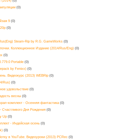
 (2014)
(0)
нипуляции
(0)
йзаж 9
(0)
720p
(0)
/Rus|Eng) Steam-Rip by R.G. GameWorks
(0)
очки. Коллекционное Издание (2014/Rus/Eng)
(0)
ых
(0)
.779.0 Portable
(0)
Repack by Fenixx)
(0)
ень. Видеокурс (2013) WEBRip
(0)
4/Rus)
(0)
чное удовольствие
(0)
адость весны
(0)
крап-комплект - Осенняя фантастика
(0)
- Счастливого Дня Рождения
(0)
y Up
(0)
плект - Индейская осень
(0)
k)
(0)
ботку в YouTube. Видеоуроки (2013) PCRec
(0)