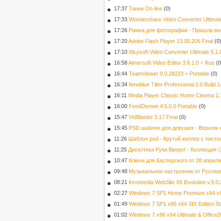
17:37
Танки On-line
(0)
17:33
Wondershare Video Converter Ultimate
17:26
Рамка для фотографии - Пришла ве
17:20
Adobe Flash Player 13.00.206 Final
(0
17:10
iSkysoft Video Converter Ultimate 5.1.
16:58
Aimersoft Video Editor 3.6.1.0 + Rus
(0
16:44
TeamViewer 9.0.28223 + Portable
(0)
16:34
Newblue Titler Professional 2.0 Build
16:11
Media Player Classic Home Cinema 1.7
16:00
FeedDemon 4.5.0.0 Portable
(0)
15:47
VidBlaster 3.17 Final
(0)
15:45
PSD шаблон для девушек - Верхом 
11:26
Шаблон psd - Крутой киллер с пист
11:25
Дискотека Руки Вверх! - Коллекция (
10:47
Ключи для Касперского от 28 апреля
09:48
Музыкальное настроение от Русског
08:21
Incomedia WebSite X5 Evolution v.9.0
02:27
Windows 7 SP1 Home Premium x64 v8.
01:49
Windows 7 SP1 x86 x64 SIX Edition St
01:02
Windows 7 x86 x64 Ultimate & Office