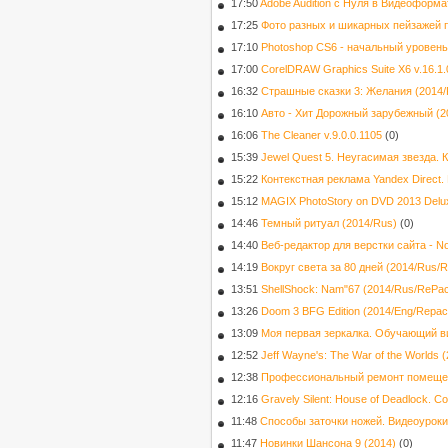
17:50
Adobe Audition с Нуля в Видеоформа
17:25
Фото разных и шикарных пейзажей 
17:10
Photoshop CS6 - начальный уровень
17:00
CorelDRAW Graphics Suite X6 v.16.1.
16:32
Страшные сказки 3: Желания (2014/
16:10
Авто - Хит Дорожный зарубежный (2
16:06
The Cleaner v.9.0.0.1105
(0)
15:39
Jewel Quest 5. Неугасимая звезда. 
15:22
Контекстная реклама Yandex Direct.
15:12
MAGIX PhotoStory on DVD 2013 Deluxe
14:46
Темный ритуал (2014/Rus)
(0)
14:40
Веб-редактор для верстки сайта - N
14:19
Вокруг света за 80 дней (2014/Rus/
13:51
ShellShock: Nam"67 (2014/Rus/RePa
13:26
Doom 3 BFG Edition (2014/Eng/Repack
13:09
Моя первая зеркалка. Обучающий в
12:52
Jeff Wayne's: The War of the Worlds 
12:38
Профессиональный ремонт помещени
12:16
Gravely Silent: House of Deadlock. Col
11:48
Способы заточки ножей. Видеоуроки
11:47
Новинки Шансона 9 (2014)
(0)