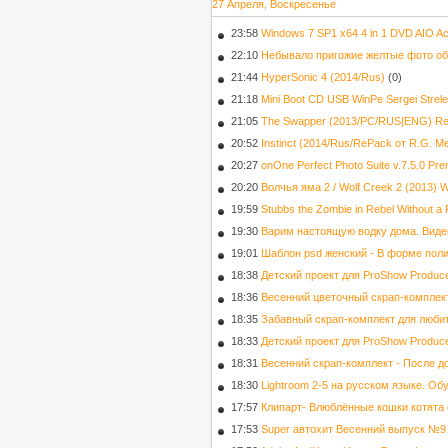
27 Апреля, Воскресенье
23:58
Windows 7 SP1 x64 4 in 1 DVD AIO Act
22:10
Небывало пригожие желтые фото об
21:44
HyperSonic 4 (2014/Rus)
(0)
21:18
Mini Boot CD USB WinPe Sergei Strele
21:05
The Swapper (2013/PC/RUS|ENG) Re
20:52
Instinct (2014/Rus/RePack от R.G. М
20:27
onOne Perfect Photo Suite v.7.5.0 Pre
20:20
Волчья яма 2 / Wolf Creek 2 (2013)
19:59
Stubbs the Zombie in Rebel Without 
19:30
Варим настоящую водку дома. Виде
19:01
Шаблон psd женский - В форме пол
18:38
Детский проект для ProShow Produce
18:36
Весенний цветочный скрап-комплект
18:35
Забавный скрап-комплект для любите
18:33
Детский проект для ProShow Produc
18:31
Весенний скрап-комплект - После д
18:30
Lightroom 2-5 на русском языке. О
17:57
Клипарт- Влюблённые кошки котята
17:53
Super автохит Весенний выпуск №9 