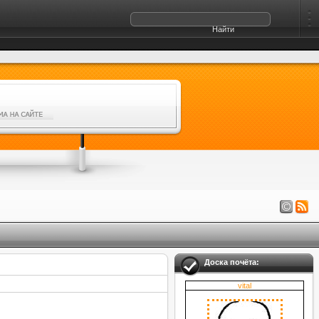
Доска почёта:
vital