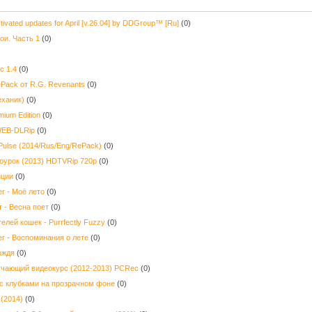
ivated updates for April [v.26.04] by DDGroup™ [Ru]
(0)
ои. Часть 1
(0)
c 1.4
(0)
Pack от R.G. Revenants
(0)
еханик)
(0)
mium Edition
(0)
 WEB-DLRip
(0)
a Pulse (2014/Rus/Eng/RePack)
(0)
оурок (2013) HDTVRip 720p
(0)
иции
(0)
r - Моё лето
(0)
 - Весна поет
(0)
лей кошек - Purrfectly Fuzzy
(0)
er - Воспоминания о лете
(0)
ождя
(0)
бучающий видеокурс (2012-2013) PCRec
(0)
 с клубками на прозрачном фоне
(0)
(2014)
(0)